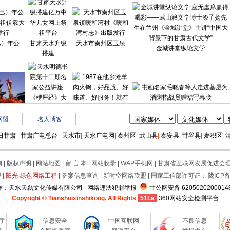
巳）年公
甘肃天水升级
天水市秦州区玉泉
金城讲堂纵论文学
搭建
书画名家毛晓春等
游嘉年
天水明德书院
1987在他乡滩羊肉
网盟
名人博客
第十
日甘肃
|
甘肃广电总台
|
天水市
|
天水广电网
|
秦州区
|
武山县
|
秦安县
|
甘谷县
|
麦积区
|
询
|
版权声明
|
网站地图
|
留 言 本
|
网站收录
|
WAP手机网
|
甘肃省互联网发展促进会
报
|
阳光·绿色网络工程
|
备案信息查询
|
新时空网络联盟
| 国家工信部许可证：
陇ICP备1
作：天水天磊文化传媒有限公司
|
网络违法犯罪举报
|
甘公网安备 6205020200014
Copyright © Tianshuixinshikong. All Rights
51La
360网站安全检测平台
厅
信息安全
中国互联网
不良信息