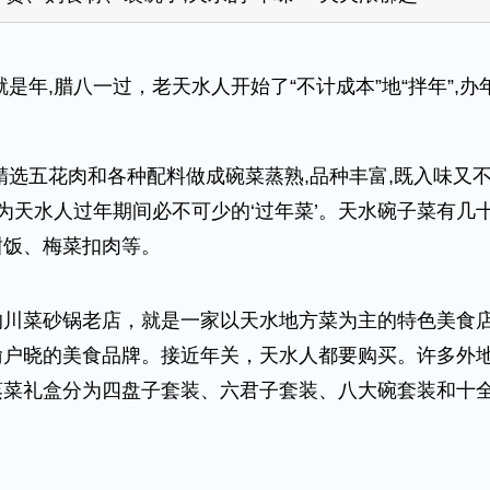
年,腊八一过，老天水人开始了“不计成本”地“拌年”,办
五花肉和各种配料做成碗菜蒸熟,品种丰富,既入味又不
成为天水人过年期间必不可少的‘过年菜’。天水碗子菜有几
甜饭、梅菜扣肉等。
菜砂锅老店，就是一家以天水地方菜为主的特色美食店
喻户晓的美食品牌。接近年关，天水人都要购买。许多外
菜礼盒分为四盘子套装、六君子套装、八大碗套装和十全