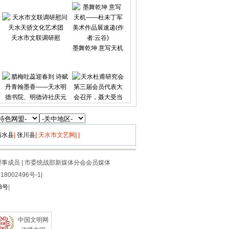
天水市文联调研慰
墨舞乾坤 意写天机
腊梅吐蕊迎春到 诗
天水杜甫研究会第
清水县
|
张川县
|
天水市文艺网
|
|
理事成员
|
市委统战部新媒体分会会员媒体
8002496号-1|
8号
|
中国文明网