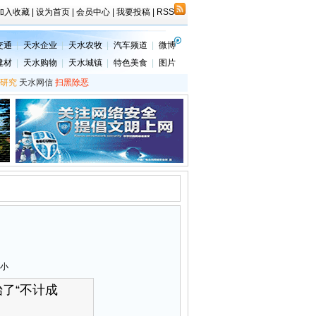
加入收藏
|
设为首页
|
会员中心
|
我要投稿
|
RSS
交通
|
天水企业
|
天水农牧
|
汽车频道
|
微博
建材
|
天水购物
|
天水城镇
|
特色美食
|
图片
研究
天水网信
扫黑除恶
小
了“不计成