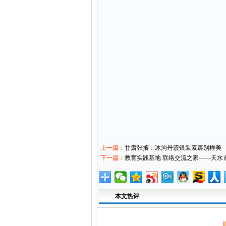
上一篇：
甘肃张掖：冰沟丹霞银装素裹别样美
下一篇：
教育实践基地 联络交流之家——天水
本文热评