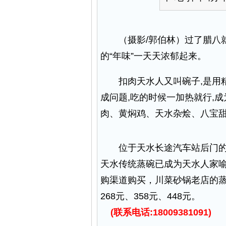
（摄影/郭伯林）过了腊八就是
的“年味”一天天浓郁起来。
扣肉天水人又叫碗子,是用精选
成问题,吃的时候一加热就行,
肉、黄焖鸡、天水杂烩、八宝
位于天水长途汽车站后门的川
天水传统蒸碗已成为天水人家
购渠道购买，川菜砂锅老店的蒸
268元、358元、448元。
(联系电话:18009381091)