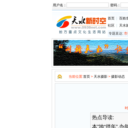
用户名：
密码：
首页
|
百姓
社区
|
天水
专题直达:
市
当前位置:
首页
>
天水摄影
>
摄影动态
时
热点导读:
（摄
本”地“拌年”,