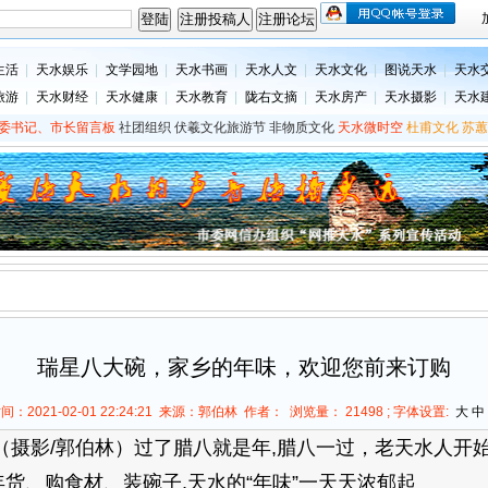
生活
|
天水娱乐
|
文学园地
|
天水书画
|
天水人文
|
天水文化
|
图说天水
|
天水
旅游
|
天水财经
|
天水健康
|
天水教育
|
陇右文摘
|
天水房产
|
天水摄影
|
天水
委书记、市长留言板
社团组织
伏羲文化旅游节
非物质文化
天水微时空
杜甫文化
苏蕙
瑞星八大碗，家乡的年味，欢迎您前来订购
间：2021-02-01 22:24:21 来源：郭伯林 作者： 浏览量：
21498 ; 字体设置:
大
中
影/郭伯林）过了腊八就是年,腊八一过，老天水人开始
办年货、购食材、装碗子,天水的“年味”一天天浓郁起