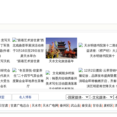
天水明德书院第十
意写天机
“跟着艺术游甘肃
天水文化旅游嘉年
文化赋能乡村振兴
研究会第
“冬至茶悦·饺宴
12月2日麓宸·云界
网盟
名人博客
日甘肃
|
甘肃广电总台
|
天水市
|
天水广电网
|
秦州区
|
武山县
|
秦安县
|
甘谷县
|
麦积区
|