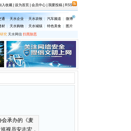
加入收藏
|
设为首页
|
会员中心
|
我要投稿
|
RSS
交通
|
天水企业
|
天水农牧
|
汽车频道
|
微博
建材
|
天水购物
|
天水城镇
|
特色美食
|
图片
研究
天水网信
扫黑除恶
协会承办的《麦
级巡视员安志宏，