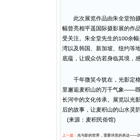
此次展览作品由朱全堂拍摄，
幅曾亮相平遥国际摄影展的作
受关注。朱全堂先生的100余
湾以及韩国、新加坡、纽约等
底蕴，让观众仿若身临其境，
千年微笑今犹在，光影定格岁
里邂逅麦积山的万千气象——
长河中的文化传承。展览以光
后的故事，让麦积山的山水灵
(来源：麦积民俗馆)
上一篇：
光与影的世界，需要诗意的表达——2