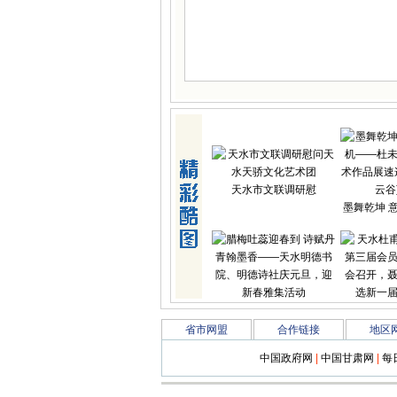
天水市文联调研慰
墨舞乾坤 
腊梅吐蕊迎春到 诗
天水杜甫
省市网盟
合作链接
地区
中国政府网
|
中国甘肃网
|
每