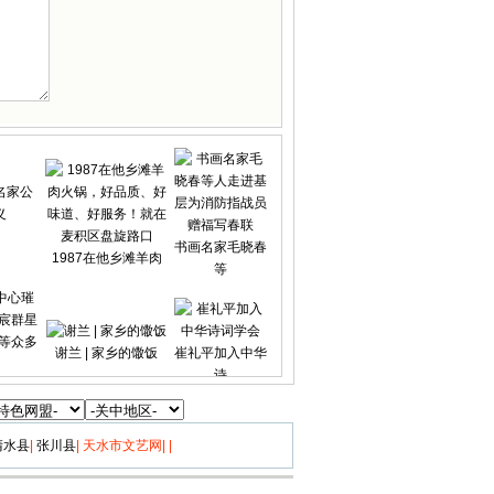
书画名家毛晓春
1987在他乡滩羊肉
等
谢兰 | 家乡的馓饭
崔礼平加入中华
诗
清水县
|
张川县
|
天水市文艺网
|
|