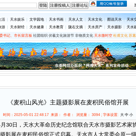
生活
|
天水娱乐
|
文学园地
|
天水书画
|
天水人文
|
天水文化
|
图说天水
|
天水
旅游
|
天水财经
|
天水健康
|
天水教育
|
陇右文摘
|
天水房产
|
天水摄影
|
天水
委书记、市长留言板
社团组织
伏羲文化旅游节
非物质文化
天水微时空
杜甫文化
苏蕙
《麦积山风光》主题摄影展在麦积民俗馆开展
时间：2025-05-01 22:48:17 来源： 作者： 浏览量：
3094 ; 字体设置:
大
中
小
30日，天水大革命历史纪念馆联合天水市摄影艺术家
摄影展在麦积民俗馆正式启幕。天水市人大常委会原一