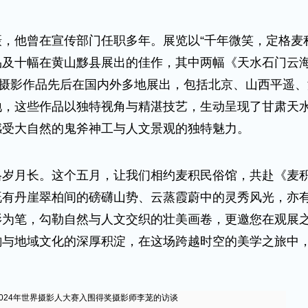
他曾在宣传部门任职多年。展览以“千年微笑，定格麦积
品及十幅在黄山黟县展出的佳作，其中两幅《天水石门云
幅摄影作品先后在国内外多地展出，包括北京、山西平遥
地，这些作品以独特视角与精湛技艺，生动呈现了甘肃天
感受大自然的鬼斧神工与人文景观的独特魅力。
月长。这个五月，让我们相约麦积民俗馆，共赴《麦积
既有丹崖翠柏间的磅礴山势、云蒸霞蔚中的灵秀风光，亦
影为笔，勾勒自然与人文交织的壮美画卷，更邀您在观展
韵与地域文化的深厚积淀，在这场跨越时空的美学之旅中
024年世界摄影人大赛入围得奖摄影师李茏的访谈