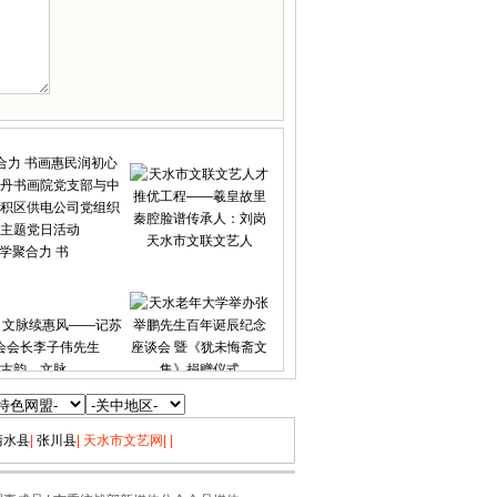
天水市文联文艺人
学聚合力 书
古韵，文脉
天水老年大学举办
清水县
|
张川县
|
天水市文艺网
|
|