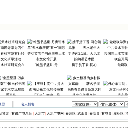
天水杜甫研究会在
“翰墨书盛世·丹
携手赏丁香·同心
党建联
【王钰】阆中，是
丹心承
“奎壁星垂·万象
乡土根基为乡村振
网盟
名人博客
日甘肃
|
甘肃广电总台
|
天水市
|
天水广电网
|
秦州区
|
武山县
|
秦安县
|
甘谷县
|
麦积区
|