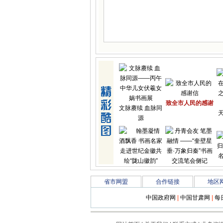
致全市人民的感谢
文脉赓续 血脉同
源
翰墨凝情酒飘
丹青会友 笔墨融
香
情
省市网盟
合作链接
地区
中国政府网
|
中国甘肃网
|
每