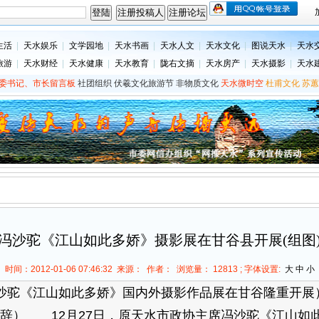
生活
|
天水娱乐
|
文学园地
|
天水书画
|
天水人文
|
天水文化
|
图说天水
|
天水
旅游
|
天水财经
|
天水健康
|
天水教育
|
陇右文摘
|
天水房产
|
天水摄影
|
天水
委书记、市长留言板
社团组织
伏羲文化旅游节
非物质文化
天水微时空
杜甫文化
苏蕙
冯沙驼《江山如此多娇》摄影展在甘谷县开展(组图
时间：2012-01-06 07:46:32 来源： 作者： 浏览量：
12813 ; 字体设置:
大
中
小
沙驼《江山如此多娇》国内外摄影作品展在甘谷隆重开展
辞） 12月27日，原天水市政协主席冯沙驼《江山如