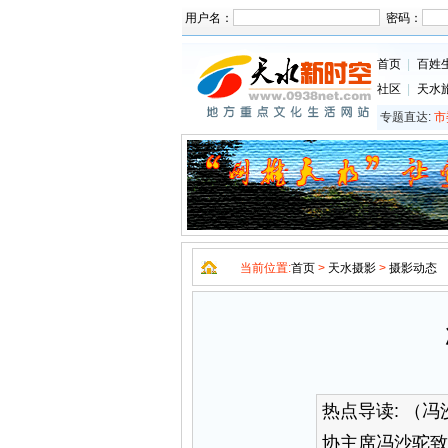
用户名：
密码：
首页
|
百姓
社区
|
天水
专题直达:
市
当前位置:
首页
>
天水摄影
>
摄影动态
热点导读:
（冯
协主席冯沙驼致