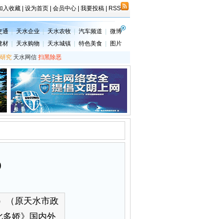
加入收藏
|
设为首页
|
会员中心
|
我要投稿
|
RSS
交通
|
天水企业
|
天水农牧
|
汽车频道
|
微博
建材
|
天水购物
|
天水城镇
|
特色美食
|
图片
研究
天水网信
扫黑除恶
)
）（原天水市政
此多娇》国内外